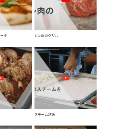
リータ
ヒレ肉のグリル
スチーム炊飯