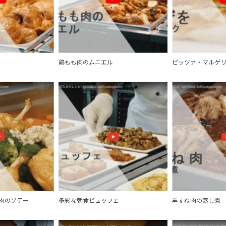
鶏もも肉のムニエル
ピッツァ・マルゲ
肉のソテー
多彩な朝食ビュッフェ
羊すね肉の蒸し煮