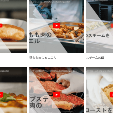
鶏もも肉のムニエル
スチーム炊飯