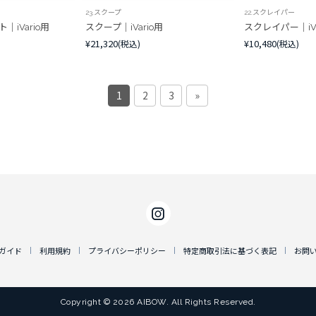
23.スクープ
22.スクレイパー
iVario用
スクープ｜iVario用
スクレイパー｜iVa
¥21,320
¥10,480
(税込)
(税込)
1
2
3
»
ガイド
利用規約
プライバシーポリシー
特定商取引法に基づく表記
お問
Copyright © 2026 AIBOW. All Rights Reserved.