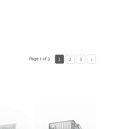
1
2
3
»
Page 1 of 3