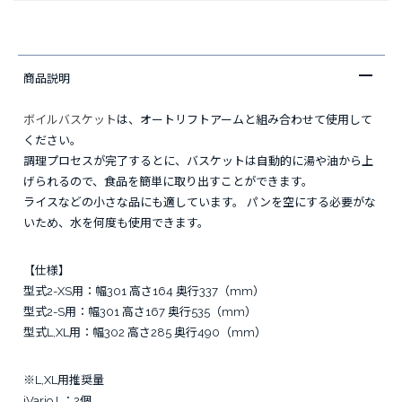
商品説明
ボイルバスケット
は、オートリフトアームと組み合わせて使用して
ください。
調理プロセスが完了するとに、バスケットは自動的に湯や油から上
げられるので、食品を簡単に取り出すことができます。
ライスなどの小さな品にも適しています。 パンを空にする必要がな
いため、水を何度も使用できます。
【仕様】
型式2-XS用：幅301 高さ164 奥行337（mm）
型式2-S用：幅301 高さ167 奥行535（mm）
型式L,XL用：幅302 高さ285 奥行490（mm）
※L,XL用推奨量
iVario L：2個